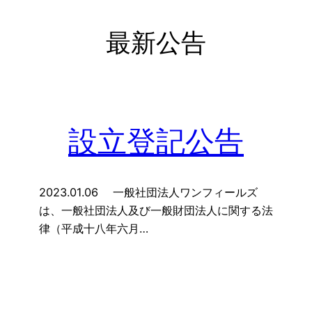
最新公告
内
容
を
ス
キ
ッ
設立登記公告
プ
2023.01.06 一般社団法人ワンフィールズ
は、一般社団法人及び一般財団法人に関する法
律（平成十八年六月…